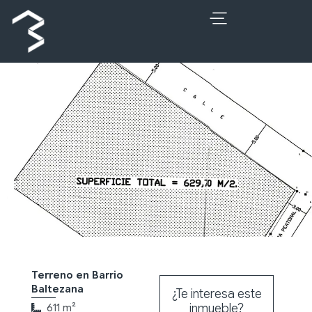
Ir
al
contenido
Terreno en Barrio
Baltezana
¿Te interesa este
inmueble?
611 m²