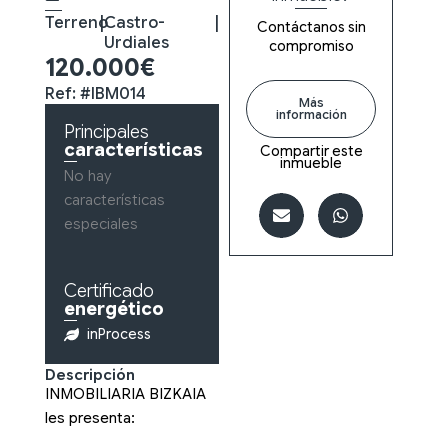
Terreno
|
Castro-
|
Contáctanos sin
Urdiales
compromiso
120.000€
Ref: #IBM014
Más
información
Principales
características
Compartir este
inmueble
No hay
características
especiales
Certificado
energético
inProcess
Descripción
INMOBILIARIA BIZKAIA
les presenta: