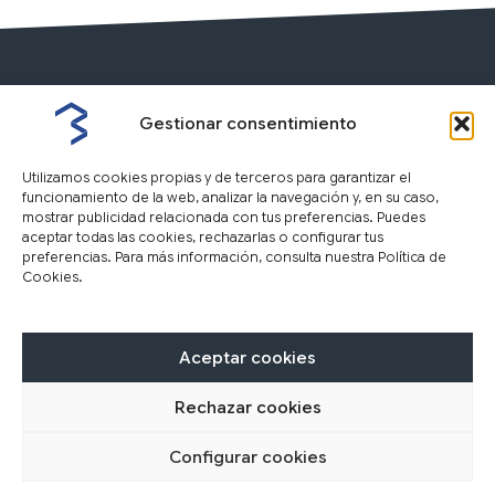
Gestionar consentimiento
Utilizamos cookies propias y de terceros para garantizar el
funcionamiento de la web, analizar la navegación y, en su caso,
mostrar publicidad relacionada con tus preferencias. Puedes
aceptar todas las cookies, rechazarlas o configurar tus
preferencias. Para más información, consulta nuestra Política de
Cookies.
Nosotros
Inmuebles
Tasación
F
I
Y
L
Aceptar cookies
a
n
o
i
c
s
u
n
Rechazar cookies
Aviso Legal
Política de privacidad
Política de cookies
e
t
t
k
b
a
u
e
Configurar cookies
Copyright © 2026 | Inmobiliaria Bizkaia
o
g
b
d
Powered by
La Kolmena