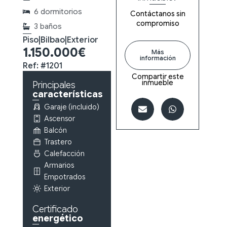
6 dormitorios
Contáctanos sin
compromiso
3 baños
Piso
|
Bilbao
|
Exterior
1.150.000€
Más
información
Ref: #1201
Compartir este
inmueble
Principales
características
Garaje (incluido)
Ascensor
Balcón
Trastero
Calefacción
Armarios
Empotrados
Exterior
Certificado
energético