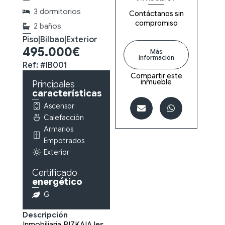
3 dormitorios
Contáctanos sin
compromiso
2 baños
Piso
|
Bilbao
|
Exterior
495.000€
Más
información
Ref: #IB001
Compartir este
inmueble
Principales
características
Ascensor
Calefacción
Armarios
Empotrados
Exterior
Certificado
energético
G
Descripción
Inmobiliaria BIZKAIA les