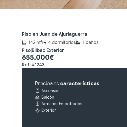
Piso en Juan de Ajuriaguerra
142 m²
4 dormitorios
1 baños
Piso
|
Bilbao
|
Exterior
655.000€
Ref: #1243
Principales
características
Ascensor
Balcón
Armarios Empotrados
Exterior