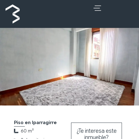
Ir
al
contenido
Piso en Iparragirre
¿Te interesa este
60 m²
inmueble?