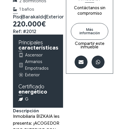
2 dormitorios
Contáctanos sin
1 baños
compromiso
Piso
|
Barakaldo
|
Exterior
220.000€
Más
Ref: #2012
información
Principales
Compartir este
inmueble
características
Ascensor
Armarios
Empotrados
Exterior
Certificado
energético
G
Descripción
Inmobiliaria BIZKAIA les
presenta: ¡ACOGEDOR