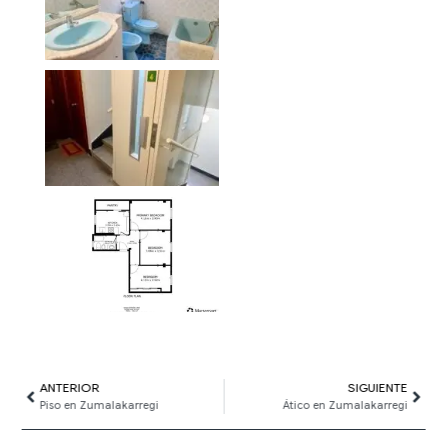
Ant
ANTERIOR
SIGUIENTE
Sigui
Piso en Zumalakarregi
Ático en Zumalakarregi