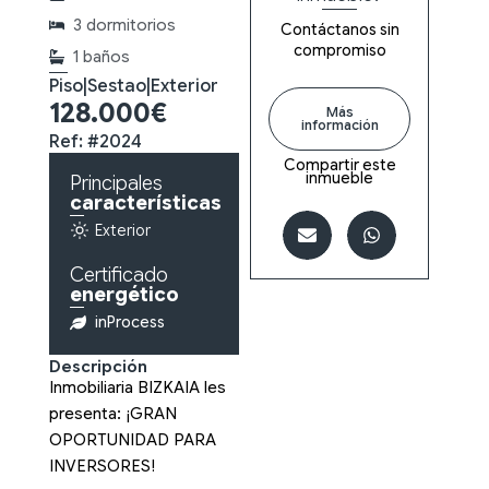
3 dormitorios
Contáctanos sin
compromiso
1 baños
Piso
|
Sestao
|
Exterior
128.000€
Más
información
Ref: #2024
Compartir este
inmueble
Principales
características
Exterior
Certificado
energético
inProcess
Descripción
Inmobiliaria BIZKAIA les
presenta: ¡GRAN
OPORTUNIDAD PARA
INVERSORES!