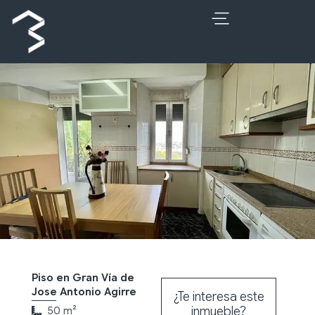
Ir
al
contenido
Piso en Gran Vía de
Jose Antonio Agirre
¿Te interesa este
inmueble?
50 m²