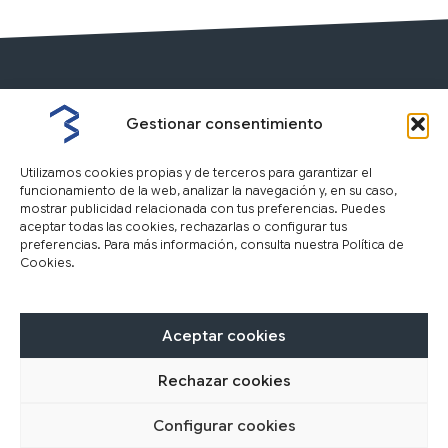
Gestionar consentimiento
Utilizamos cookies propias y de terceros para garantizar el
funcionamiento de la web, analizar la navegación y, en su caso,
mostrar publicidad relacionada con tus preferencias. Puedes
aceptar todas las cookies, rechazarlas o configurar tus
preferencias. Para más información, consulta nuestra Política de
Cookies.
Nosotros
Inmuebles
Tasación
F
I
Y
L
Aceptar cookies
a
n
o
i
c
s
u
n
Rechazar cookies
Aviso Legal
Política de privacidad
Política de cookies
e
t
t
k
b
a
u
e
Configurar cookies
Copyright © 2026 | Inmobiliaria Bizkaia