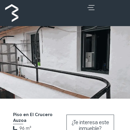
Ir
al
contenido
Piso en El Crucero
Auzoa
¿Te interesa este
inmueble?
96 m²