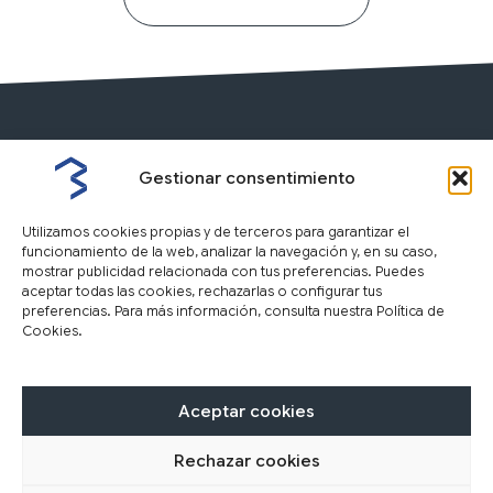
Gestionar consentimiento
Utilizamos cookies propias y de terceros para garantizar el
funcionamiento de la web, analizar la navegación y, en su caso,
mostrar publicidad relacionada con tus preferencias. Puedes
aceptar todas las cookies, rechazarlas o configurar tus
preferencias. Para más información, consulta nuestra Política de
Cookies.
Nosotros
Inmuebles
Tasación
F
I
Y
L
Aceptar cookies
a
n
o
i
c
s
u
n
Rechazar cookies
Aviso Legal
Política de privacidad
Política de cookies
e
t
t
k