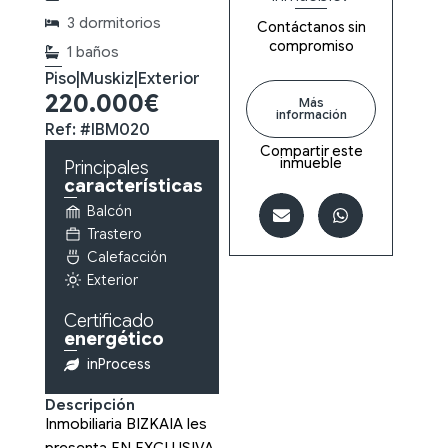
3 dormitorios
Contáctanos sin
compromiso
1 baños
Piso
|
Muskiz
|
Exterior
220.000€
Más
información
Ref: #IBM020
Compartir este
inmueble
Principales
características
Balcón
Trastero
Calefacción
Exterior
Certificado
energético
inProcess
Descripción
Inmobiliaria BIZKAIA les
presenta EN EXCLUSIVA