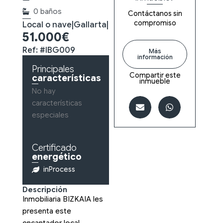
0 baños
Contáctanos sin
compromiso
Local o nave
|
Gallarta
|
51.000€
Ref: #IBG009
Más
información
Principales
Compartir este
características
inmueble
No hay
características
especiales
Certificado
energético
inProcess
Descripción
Inmobiliaria BIZKAIA les
presenta este