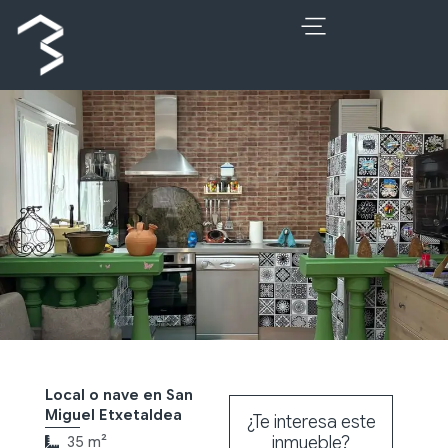
Ir
al
contenido
Local o nave en San
Miguel Etxetaldea
¿Te interesa este
inmueble?
35 m²