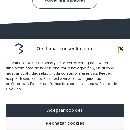
Volver a Inmuebles
Gestionar consentimiento
Utilizamos cookies propias y de terceros para garantizar el
funcionamiento de la web, analizar la navegación y, en su caso,
mostrar publicidad relacionada con tus preferencias. Puedes
aceptar todas las cookies, rechazarlas o configurar tus
preferencias. Para más información, consulta nuestra Política de
Cookies.
Nosotros
Inmuebles
Tasación
F
I
Y
L
Aceptar cookies
a
n
o
i
c
s
u
n
Rechazar cookies
Aviso Legal
Política de privacidad
Política de cookies