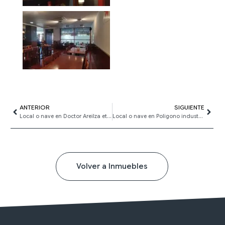
Ant
ANTERIOR
SIGUIENTE
Sigui
Local o nave en Doctor Areilza etxaldea
Local o nave en Poligono industrial campillo
Volver a Inmuebles