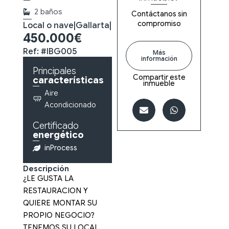
2 baños
Contáctanos sin
compromiso
Local o nave
|
Gallarta
|
450.000€
Ref: #IBG005
Más
información
Principales
Compartir este
características
inmueble
Aire
Acondicionado
Certificado
energético
inProcess
Descripción
¿LE GUSTA LA
RESTAURACION Y
QUIERE MONTAR SU
PROPIO NEGOCIO?
TENEMOS SU LOCAL