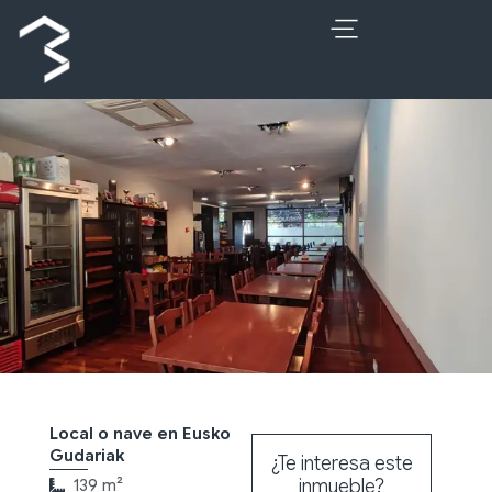
Ir
al
contenido
Local o nave en Eusko
Gudariak
¿Te interesa este
inmueble?
139 m²