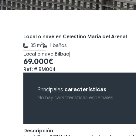
Local o nave en Celestino María del Arenal
35 m²
1 baños
Local o nave
|
Bilbao
|
69.000€
Ref: #IBM004
Principales
características
No hay características especiales
Descripción