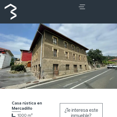
Ir
al
contenido
Casa rústica en
Mercadillo
¿Te interesa este
inmueble?
1000 m²