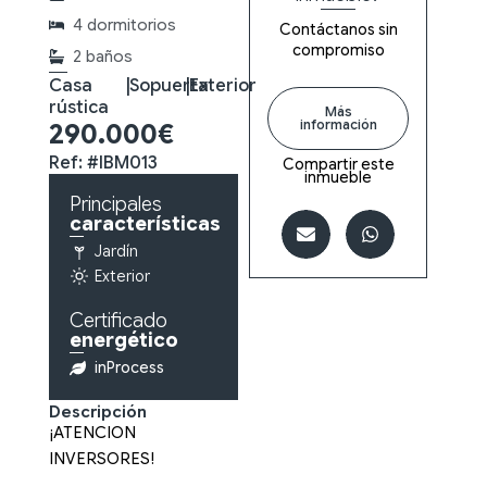
4 dormitorios
Contáctanos sin
compromiso
2 baños
Casa
|
Sopuerta
|
Exterior
rústica
Más
información
290.000€
Ref: #IBM013
Compartir este
inmueble
Principales
características
Jardín
Exterior
Certificado
energético
inProcess
Descripción
¡ATENCION
INVERSORES!