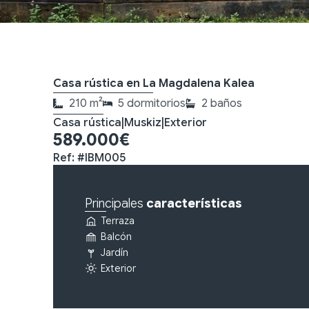
Casa rústica en La Magdalena Kalea
210 m²
5 dormitorios
2 baños
Casa rústica
|
Muskiz
|
Exterior
589.000€
Ref: #IBM005
Principales
características
Terraza
Balcón
Jardín
Exterior