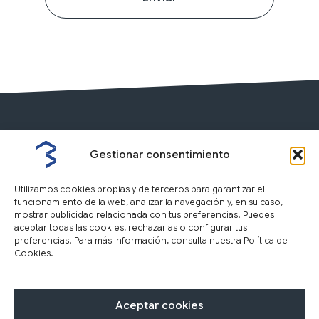
Gestionar consentimiento
Utilizamos cookies propias y de terceros para garantizar el
funcionamiento de la web, analizar la navegación y, en su caso,
mostrar publicidad relacionada con tus preferencias. Puedes
aceptar todas las cookies, rechazarlas o configurar tus
preferencias. Para más información, consulta nuestra Política de
Cookies.
Nosotros
Inmuebles
Tasación
F
I
Y
L
Aceptar cookies
a
n
o
i